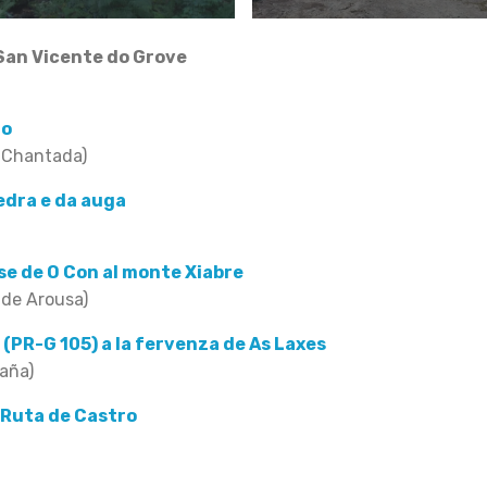
San Vicente do Grove
ro
 Chantada)
edra e da auga
se de O Con al monte Xiabre
 de Arousa)
 (PR-G 105) a la fervenza de As Laxes
raña)
 Ruta de Castro