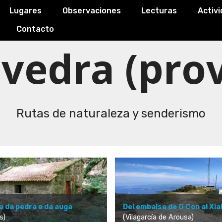
Lugares
Observaciones
Lecturas
Activ
Contacto
vedra (prov
Rutas de naturaleza y senderismo
a da pedra e da auga
Del embalse de O Con al Xia
s)
(Vilagarcía de Arousa)