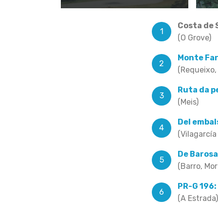
Costa de 
(O Grove)
Monte Fa
(Requeixo,
Ruta da p
(Meis)
Del embal
(Vilagarcía
De Barosa
(Barro, Mo
PR-G 196:
(A Estrada)