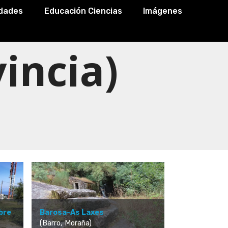
idades
Educación Ciencias
Imágenes
incia)
Barosa-As Laxes
bre
(Barro, Moraña)