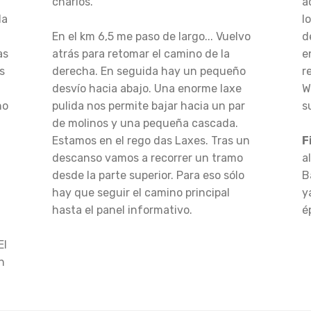
charlos.
a
da
l
En el km 6,5 me paso de largo... Vuelvo
d
as
atrás para retomar el camino de la
e
s
derecha. En seguida hay un pequeño
r
desvío hacia abajo. Una enorme laxe
W
no
pulida nos permite bajar hacia un par
s
de molinos y una pequeña cascada.
Estamos en el rego das Laxes. Tras un
F
descanso vamos a recorrer un tramo
a
desde la parte superior. Para eso sólo
B
hay que seguir el camino principal
y
hasta el panel informativo.
é
El
n