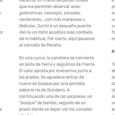
a.
derecha. Un tramo de pistas rurales
a
que me permiten observar aves:
p
e
golondrinas, vencejos, zorzales,
s
verderones... con más mariposas y
u
libélulas. Junto a un pequeño puente
v
or
del río un mirlo acuático más confiado
f
de lo habitual. Por cierto, aquí pasamos
m
al concello de Moraña.
R
En una curva, la carretera se convierte
en pista de tierra y seguimos de frente.
T
El calor aprieta por momentos junto a
e
los prados. Se agradece entrar de
d
nuevo en bosque por una pontella
i
sobre el río de Gundeiro. A
ú
continuación una de las sorpresas: un
d
"bosque" de bambú, seguido de un
v
a
prado donde se dejan ver los zorzales
e