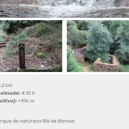
,2 km
oximada:
4:10 h
itivo):
+196 m
rque de natureza Ría de Barosa