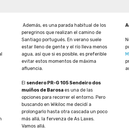
Además, es una parada habitual de los
A
peregrinos que realizan el camino de
Santiago portugués. En verano suele
N
estar lleno de gente y el río lleva menos
p
al
agua, así que si es posible, es preferible
M
evitar estos momentos de máxima
p
afluencia.
a
El
sendero PR-G 105 Sendeiro dos
muíños de Barosa
es una de las
opciones para recorrer el entorno. Pero
buscando en Wikiloc me decidí a
prolongarlo hasta otra cascada un poco
n
más allá, la fervenza de As Laxes.
Vamos allá.