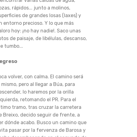
 encontrar varias caídas de agua,
ozas, rápidos... junto a molinos,
uperficies de grandes losas (laxes) y
n entorno precioso. Y lo que más
aloro hoy: ¡no hay nadie!. Saco unas
otos de paisaje, de libélulas, descanso,
e tumbo...
egreso
oca volver, con calma. El camino será
l mismo, pero al llegar a Búa, para
escender, lo haremos por la orilla
zquierda, retomando el PR. Para el
ltimo tramo, tras cruzar la carretera
e Breixo, decido seguir de frente, a
er dónde acabo. Busco un camino que
vita pasar por la fervenza de Barosa y