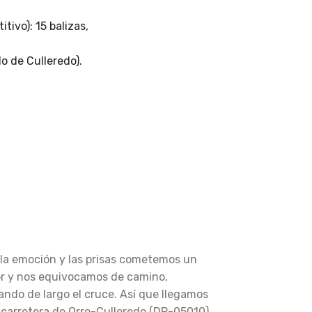
tivo): 15 balizas,
o de Culleredo).
 la emoción y las prisas cometemos un
or y nos equivocamos de camino,
ando de largo el cruce. Así que llegamos
a carretera de Orro-Culleredo (DP-05010)