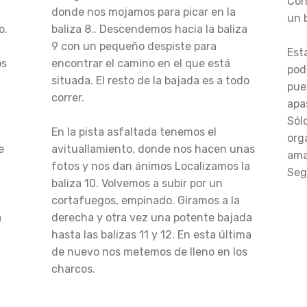
Con
donde nos mojamos para picar en la
un 
o.
baliza 8.. Descendemos hacia la baliza
9 con un pequeño despiste para
Est
os
encontrar el camino en el que está
pod
situada. El resto de la bajada es a todo
pue
correr.
apa
Sól
En la pista asfaltada tenemos el
org
e
avituallamiento, donde nos hacen unas
ama
fotos y nos dan ánimos Localizamos la
Seg
n
baliza 10. Volvemos a subir por un
cortafuegos, empinado. Giramos a la
a
derecha y otra vez una potente bajada
hasta las balizas 11 y 12. En esta última
de nuevo nos metemos de lleno en los
charcos.