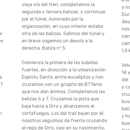
vieja vía del tren, completamos la
y n
segunda y tercera balizas. y continuar
Dur
por el túnel, iluminado por la
des
organización, en cuyo interior estaba
nos
ar
otra de las balizas. Salimos del túnel y
car
po
en breve cogemos un desvío a la
cam
derecha. Baliza nº 5.
1,5
Comienza la primera de las subidas
Vol
fuertes, en dirección a la urbanización
14 
s
Espíritu Santo, entre eucaliptos y nos
del 
17
cruzamos con un grupito de BTTeros
y c
que nos dan ánimos. Completamos las
cru
balizas 6 y 7. Cruzamos la pista que
bus
baja hacia a Orro y alcanzamos el
bali
n
cortafuegos. Los del trail bajan por él;
y h
nosotros seguimos de frente cruzando
bue
el rego de Orro, casi en su nacimiento,