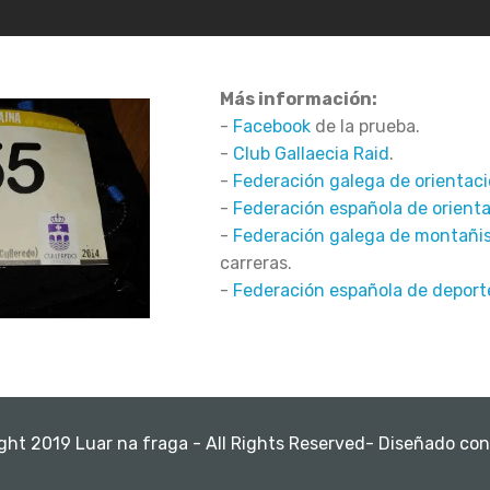
Más información:
-
Facebook
de la prueba.
-
Club Gallaecia Raid
.
-
Federación galega de orientac
-
Federación española de orient
-
Federación galega de montañ
carreras.
-
Federación española de depor
ght 2019 Luar na fraga - All Rights Reserved- Diseñado con