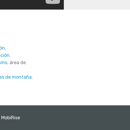
ión
.
ación
.
ismo
, área de
tes de montaña
.
 MobiRise