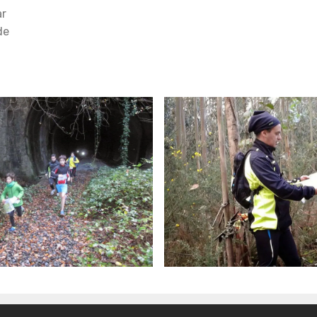
ar
de