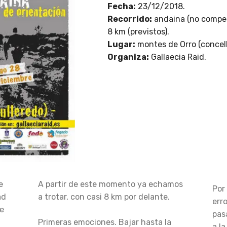
Fecha:
23/12/2018.
Recorrido:
andaina (no competi
8 km (previstos).
Lugar:
montes de Orro (concell
Organiza:
Gallaecia Raid.
e
A partir de este momento ya echamos
Por
ad
a trotar, con casi 8 km por delante.
err
de
pas
Primeras emociones. Bajar hasta la
a l