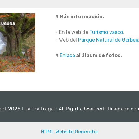
# Más información:
- En la web de
Turismo vasco
.
- Web del
Parque Natural de Gorbei
#
Enlace
al álbum de fotos.
ght 2026 Luar na fraga - All Rights Reserved- Diseñado con
HTML Website Generator