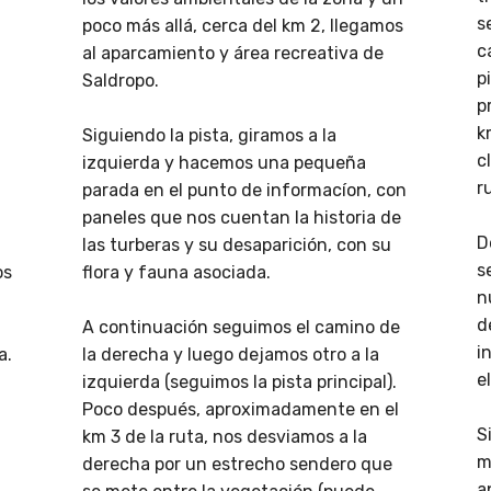
s
n
poco más allá, cerca del km 2, llegamos
c
al aparcamiento y área recreativa de
p
Saldropo.
p
k
Siguiendo la pista, giramos a la
c
izquierda y hacemos una pequeña
r
parada en el punto de informacíon, con
paneles que nos cuentan la historia de
D
las turberas y su desaparición, con su
s
os
flora y fauna asociada.
n
d
A continuación seguimos el camino de
i
a.
la derecha y luego dejamos otro a la
e
izquierda (seguimos la pista principal).
Poco después, aproximadamente en el
S
km 3 de la ruta, nos desviamos a la
m
derecha por un estrecho sendero que
a