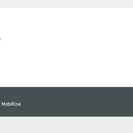
a
.
 MobiRise