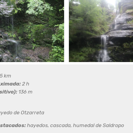
5 km
oximada:
2 h
itivo):
136 m
yedo de Otzarreta
estacados:
hayedos, cascada, humedal de Saldropo