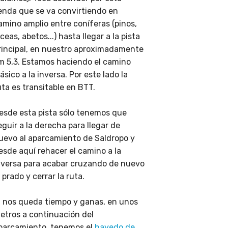
enda que se va convirtiendo en
amino amplio entre coníferas (pinos,
iceas, abetos...) hasta llegar a la pista
rincipal, en nuestro aproximadamente
m 5,3. Estamos haciendo el camino
lásico a la inversa. Por este lado la
uta es transitable en BTT.
esde esta pista sólo tenemos que
eguir a la derecha para llegar de
uevo al aparcamiento de Saldropo y
esde aquí rehacer el camino a la
nversa para acabar cruzando de nuevo
l prado y cerrar la ruta.
i nos queda tiempo y ganas, en unos
etros a continuación del
parcamiento, tenemos el
hayedo de