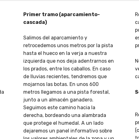
Primer tramo (aparcamiento-
R
cascada)
c
p
Salimos del aparcamiento y
e
retrocedemos unos metros por la pista
p
hasta el hueco en la verja a nuestra
izquierda que nos deja adentrarnos en
N
los prados, entre los caballos. En caso
v
de lluvias recientes, tendremos que
c
mojarnos las botas. En unos 600
da
metros llegamos a una pista forestal,
S
junto a un almacén ganadero.
Seguimos este camino hacia la
R
derecha, bordeando una alambrada
p
que protege el humedal. A un lado
(
dejaremos un panel informativo sobre
t
los valores ambientales de la zona y un