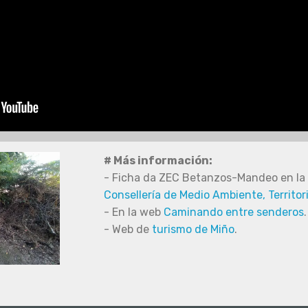
# Más información:
- Ficha da ZEC Betanzos-Mandeo en la 
Consellería de Medio Ambiente, Territor
- En la web
Caminando entre senderos
.
- Web de
turismo de Miño
.