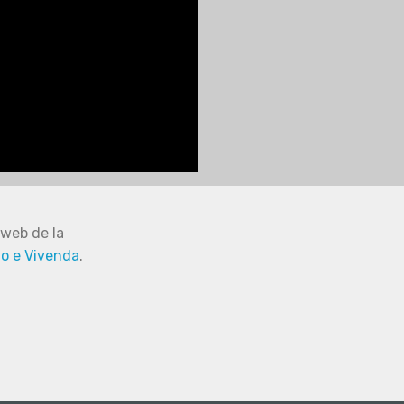
web de la
io e Vivenda
.