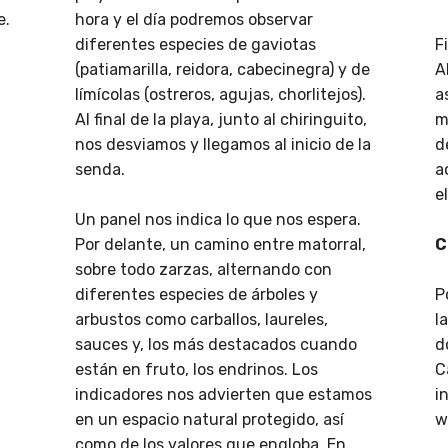
e.
hora y el día podremos observar
diferentes especies de gaviotas
F
(patiamarilla, reidora, cabecinegra) y de
A
n
límícolas (ostreros, agujas, chorlitejos).
a
Al final de la playa, junto al chiringuito,
m
nos desviamos y llegamos al inicio de la
d
senda.
a
e
Un panel nos indica lo que nos espera.
Por delante, un camino entre matorral,
C
sobre todo zarzas, alternando con
diferentes especies de árboles y
P
arbustos como carballos, laureles,
l
sauces y, los más destacados cuando
d
están en fruto, los endrinos. Los
C
indicadores nos advierten que estamos
i
en un espacio natural protegido, así
w
como de los valores que engloba. En