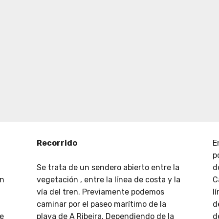
Recorrido
E
p
Se trata de un sendero abierto entre la
d
un
vegetación , entre la línea de costa y la
C
vía del tren. Previamente podemos
l
caminar por el paseo marítimo de la
d
se
playa de A Ribeira. Dependiendo de la
d