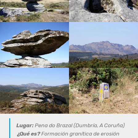
Lugar:
Pena do Brazal (Dumbría, A Coruña)
¿Qué es?
Formación granítica de erosión