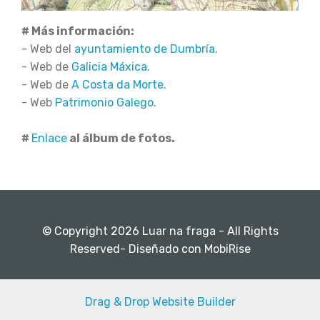
# Más información:
- Web del
ayuntamiento de Dumbría
.
- Web de
Galicia Máxica
.
- Web de
A Costa da Morte
.
- Web
Patrimonio Galego
.
#
Enlace
al álbum de fotos.
© Copyright 2026 Luar na fraga - All Rights
Reserved- Diseñado con MobiRise
Drag & Drop Website Builder