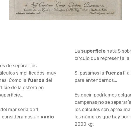
La
superficie
neta S sobr
círculo que representa la
es de separar los
lculos simplificados, muy
Si pasamos la
fuerza
F a
nes. Como la
fuerza
del
para entendernos...
rficie de la esfera en
uperficie...
Es decir, podríamos colga
campanas no se separarían
 del mar sería de 1
los cálculos son aproxima
 si consideramos un
vacío
los números que hay por i
2000 kg.