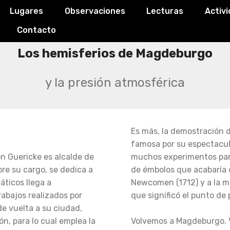
Lugares
Observaciones
Lecturas
Activ
Contacto
Los hemisferios de Magdeburgo
y la presión atmosférica
Es más, la demostración d
famosa por su espectacul
n Guericke es alcalde de
muchos experimentos para
ibre su cargo, se dedica a
de émbolos que acabaría 
áticos llega a
Newcomen (1712) y a la 
abajos realizados por
que significó el punto de 
de vuelta a su ciudad,
n, para lo cual emplea la
Volvemos a Magdeburgo. V