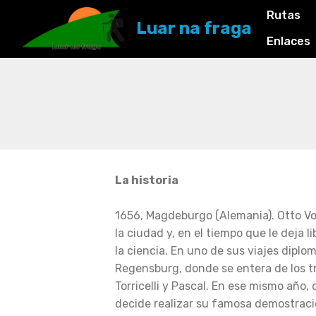
Rutas
Luar na fraga
Enlaces
La historia
1656, Magdeburgo (Alemania). Otto Vo
la ciudad y, en el tiempo que le deja l
la ciencia. En uno de sus viajes diplom
Regensburg, donde se entera de los tr
Torricelli y Pascal. En ese mismo año, 
decide realizar su famosa demostració