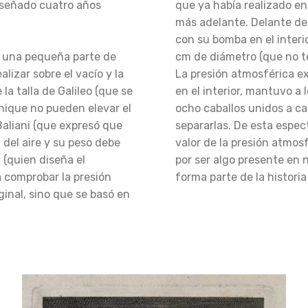
iseñado cuatro años
que ya había realizado en
más adelante. Delante de 
con su bomba en el interi
 una pequeña parte de
cm de diámetro (que no te
lizar sobre el vacío y la
La presión atmosférica ext
 la talla de Galileo (que se
en el interior, mantuvo a 
hique no pueden elevar el
ocho caballos unidos a c
Baliani (que expresó que
separarlas. De esta espe
del aire y su peso debe
valor de la presión atmos
i (quien diseña el
por ser algo presente en 
 comprobar la presión
forma parte de la historia 
inal, sino que se basó en