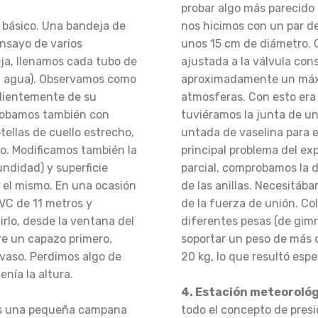
probar algo más parecido 
básico. Una bandeja de
nos hicimos con un par d
ensayo de varios
unos 15 cm de diámetro. C
ja, llenamos cada tubo de
ajustada a la válvula con
el agua). Observamos como
aproximadamente un máxim
dientemente de su
atmosferas. Con esto era
robamos también con
tuviéramos la junta de u
tellas de cuello estrecho,
untada de vaselina para ev
mo. Modificamos también la
principal problema del ex
ndidad) y superficie
parcial, comprobamos la di
s el mismo. En una ocasión
de las anillas. Necesitáb
C de 11 metros y
de la fuerza de unión. Co
irlo, desde la ventana del
diferentes pesas (de gim
bre un capazo primero,
soportar un peso de más d
 vaso. Perdimos algo de
20 kg, lo que resultó espe
nía la altura.
4. Estación meteoroló
 una pequeña campana
todo el concepto de presi