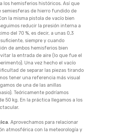
a los hemisferios históricos. Así que
e semiesferas de hierro fundido de
on la misma pistola de vacío bien
seguimos reducir la presión interna a
o del 70 %, es decir, a unas 0,3
 suficiente, siempre y cuando
nión de ambos hemisferios bien
itar la entrada de aire (lo que fue el
perimento). Una vez hecho el vacío
ficultad de separar las piezas tirando
amos tener una referencia más visual
lgamos de una de las anillas
nasio). Teóricamente podríamos
e 50 kg. En la práctica llegamos a los
ctacular.
gica
. Aprovechamos para relacionar
ón atmosférica con la meteorología y