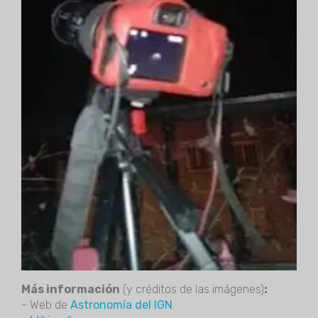
Más información
(y créditos de las imágenes)
:
- Web de
Astronomía del IGN
.