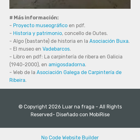
# Más información:
-
Proyecto museográfico
en pdf.
-
Historia y patrimonio
, concello de Outes.
- Algo (bastante) de historia en la
Asociación Buxa
.
- El museo en
Vadebarcos
.
- Libro en pdf: La carpintería de ribera en Galicia
(1940-2000), en
amigosdadorna
.
- Web de la
Asociación Galega de Carpintería de
Ribeira
.
© Copyright 2026 Luar na fraga - All Rights
Reserved- Diseñado con MobiRise
No Code Website Builder